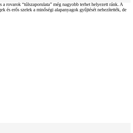
 és a rovarok “túlszaporulata” még nagyobb terhet helyezett ránk. A
k és erős szelek a minőségi alapanyagok gyűjtését nehezítették, de