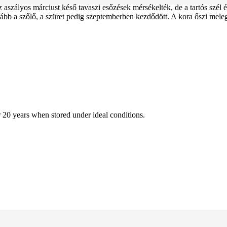
z aszályos márciust késő tavaszi esőzések mérsékelték, de a tartós szél
 a szőlő, a szüret pedig szeptemberben kezdődött. A kora őszi melege
r 20 years when stored under ideal conditions.