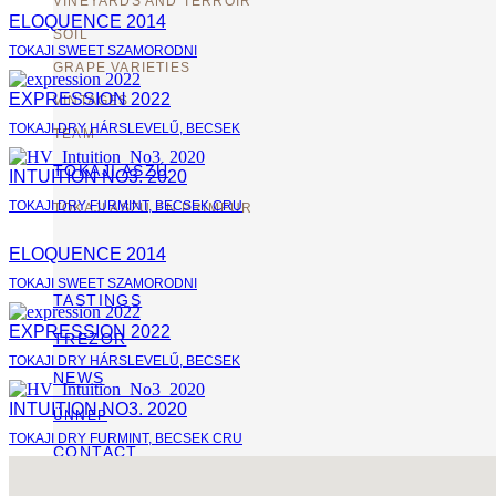
VINEYARDS AND TERROIR
ELOQUENCE 2014
SOIL
TOKAJI SWEET SZAMORODNI
GRAPE VARIETIES
EXPRESSION 2022
VINTAGES
TOKAJI DRY HÁRSLEVELŰ, BECSEK
TEAM
TOKAJI ASZÚ
INTUITION NO3. 2020
TOKAJI DRY FURMINT, BECSEK CRU
TOKAJI ASZU EN PRIMEUR
ELOQUENCE 2014
TOKAJI SWEET SZAMORODNI
TASTINGS
EXPRESSION 2022
TREZOR
TOKAJI DRY HÁRSLEVELŰ, BECSEK
NEWS
INTUITION NO3. 2020
ÜNNEP
TOKAJI DRY FURMINT, BECSEK CRU
CONTACT
PARTNERS