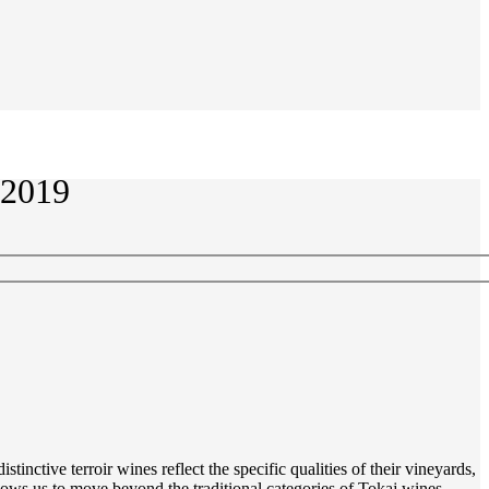
2019
inctive terroir wines reflect the specific qualities of their vineyards,
lows us to move beyond the traditional categories of Tokaj wines.