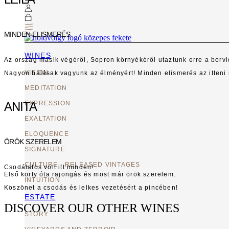
MINDEN ELISMERÉS
WINES
Az ország másik végéről, Sopron környékéről utaztunk erre a borvi
VISION
Nagyon hálásak vagyunk az élményért! Minden elismerés az itteni
MEDITATION
ANITA
EXPRESSION
EXALTATION
ELOQUENCE
ÖRÖK SZERELEM
SIGNATURE
CULTURE - RELEASED VINTAGES
Csodálatos volt itt minden!
Első korty óta rajongás és most már örök szerelem.
INTUITION
Köszönet a csodás és lelkes vezetésért a pincében!
ESTATE
DISCOVER OUR OTHER WINES
STORY