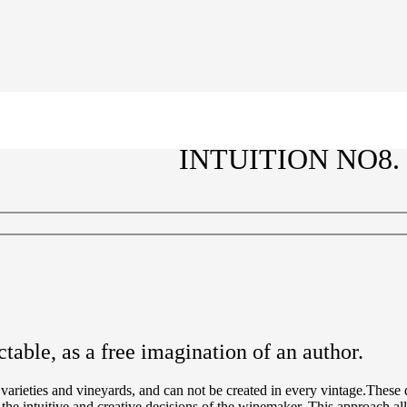
INTUITION NO8. 
able, as a free imagination of an author.
arieties and vineyards, and can not be created in every vintage.These dist
he intuitive and creative decisions of the winemaker. This approach al