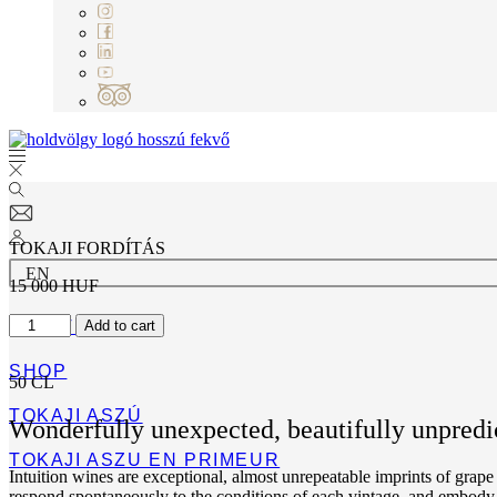
TOKAJI FORDÍTÁS
EN
15 000
HUF
INTUITION
ESTATE
Add to cart
NO8.
2019
SHOP
mennyiség
50 CL
TOKAJI ASZÚ
Wonderfully unexpected, beautifully unpredict
TOKAJI ASZU EN PRIMEUR
Intuition wines are exceptional, almost unrepeatable imprints of grape v
respond spontaneously to the conditions of each vintage, and embody t