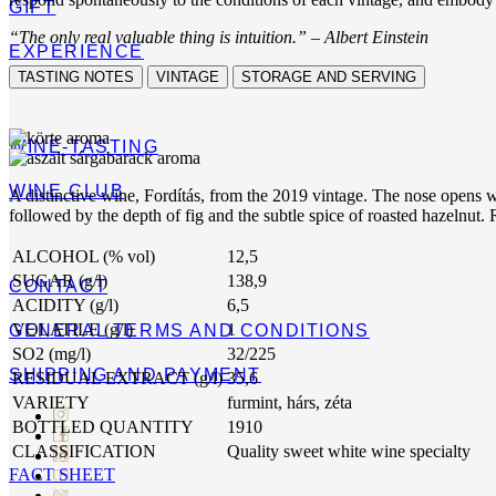
GIFT
“The only real valuable thing is intuition.” – Albert Einstein
EXPERIENCE
TASTING NOTES
VINTAGE
STORAGE AND SERVING
WINE-TASTING
WINE CLUB
A distinctive wine, Fordítás, from the 2019 vintage. The nose opens wit
followed by the depth of fig and the subtle spice of roasted hazelnut.
ALCOHOL (% vol)
12,5
SUGAR (g/l)
138,9
CONTACT
ACIDITY (g/l)
6,5
VOLATILE (g/l)
1
GENERAL TERMS AND CONDITIONS
SO2 (mg/l)
32/225
SHIPPING AND PAYMENT
RESIDUAL EXTRACT (g/l)
35,6
VARIETY
furmint, hárs, zéta
BOTTLED QUANTITY
1910
CLASSIFICATION
Quality sweet white wine specialty
FACT SHEET