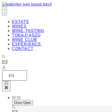
Ugrás
a
tartalomhoz
ESTATE
WINES
WINE-TASTING
TOKAJI ASZÚ
WINE CLUB
EXPERIENCE
CONTACT
EN
Close
Open