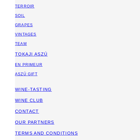
TERROIR
SOIL
GRAPES
VINTAGES
TEAM
TOKAJI ASZÚ
EN PRIMEUR
ASZÚ GIFT
WINE-TASTING
WINE CLUB
CONTACT
OUR PARTNERS
TERMS AND CONDITIONS