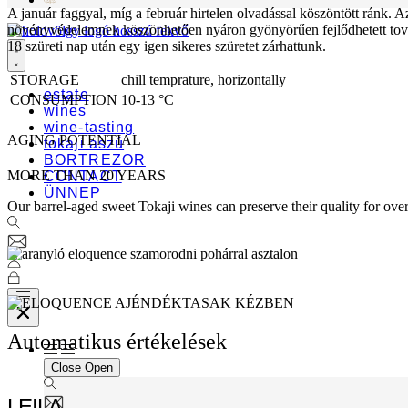
A január faggyal, míg a február hirtelen olvadással köszöntött ránk. A
növényvédelemnek köszönhetően nyáron gyönyörűen fejlődhetett tovább
18 szüreti nap után egy igen sikeres szüretet zárhattunk.
STORAGE
chill temprature, horizontally
Szüret
Szüret
Szüret
Szüret
2012. Október
2012. Október
2012. Október
2012. Október
estate
CONSUMPTION
10-13 °C
wines
wine-tasting
AGING POTENTIAL
tokaji aszú
BORTREZOR
MORE THAN 20 YEARS
CONTACT
ÜNNEP
Our barrel-aged sweet Tokaji wines can preserve their quality for ove
Automatikus értékelések
Close
Open
LEILA