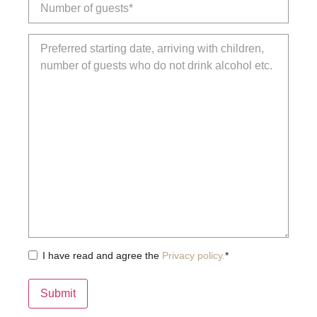
száma
*
Üzenet
Adatkezelési
I have read and agree the
*
Privacy policy.
*
Submit