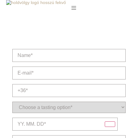
BOOK A VISIT
Name
*
*
E-
mail
cím
*
*
Telefonszám
*
Borkóstolók
*
Dátum
*
Vendégek