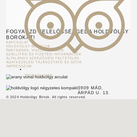
FOGYASZD FELELŐSSÉGGEL A HOLDVÖLGY
BOROKAT!
KAPCSOLAT
HOLDVÖLGY BORKLUB
PARTNEREK, VISZONTELADÓK
SZÁLLÍTÁSI ÉS FIZETÉSI INFORMÁCIÓK
ÁLTALÁNOS SZERZŐDÉSI FELTÉTELEK
ADATKEZELÉSI TÁJÉKOZTATÓ ÉS SÜTIK
IMPRESSZUM
TRIPADVISOR
3909 MÁD,
ÁRPÁD U. 13.
© 2024 Holdvölgy Birtok. All rights reserved.