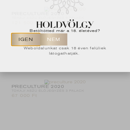
PRECULTURE 2020
TOKAJI ASZÚ ELŐJEGYZÉS 6 PALACK
121 500
Ft
Betöltötted már a 18. életéved?
IGEN
NEM
Weboldalunkat csak 18 éven felüliek
látogathatják.
PRECULTURE 2020
TOKAJI ASZÚ ELŐJEGYZÉS 3 PALACK
67 000
Ft