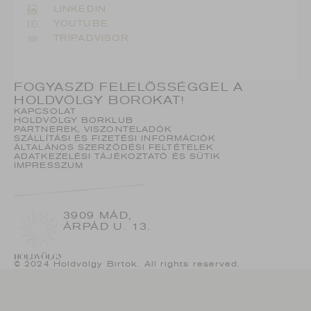
LINKEDIN
YOUTUBE
TRIPADVISOR
FOGYASZD FELELŐSSÉGGEL A
HOLDVÖLGY BOROKAT!
KAPCSOLAT
HOLDVÖLGY BORKLUB
PARTNEREK, VISZONTELADÓK
SZÁLLÍTÁSI ÉS FIZETÉSI INFORMÁCIÓK
ÁLTALÁNOS SZERZŐDÉSI FELTÉTELEK
ADATKEZELÉSI TÁJÉKOZTATÓ ÉS SÜTIK
IMPRESSZUM
3909 MÁD,
ÁRPÁD U. 13.
© 2024 Holdvölgy Birtok. All rights reserved.