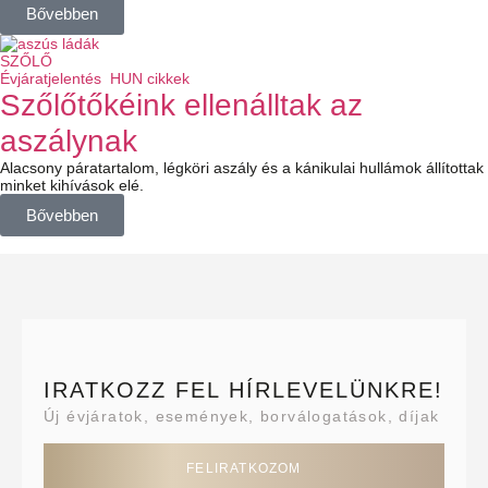
Bővebben
SZŐLŐ
Évjáratjelentés
HUN cikkek
Szőlőtőkéink ellenálltak az
aszálynak
Alacsony páratartalom, légköri aszály és a kánikulai hullámok állítottak
minket kihívások elé.
Bővebben
IRATKOZZ FEL HÍRLEVELÜNKRE!
Új évjáratok, események, borválogatások, díjak
FELIRATKOZOM