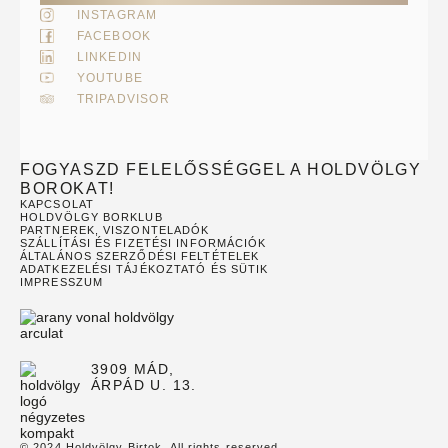
INSTAGRAM
FACEBOOK
LINKEDIN
YOUTUBE
TRIPADVISOR
FOGYASZD FELELŐSSÉGGEL A HOLDVÖLGY
BOROKAT!
KAPCSOLAT
HOLDVÖLGY BORKLUB
PARTNEREK, VISZONTELADÓK
SZÁLLÍTÁSI ÉS FIZETÉSI INFORMÁCIÓK
ÁLTALÁNOS SZERZŐDÉSI FELTÉTELEK
ADATKEZELÉSI TÁJÉKOZTATÓ ÉS SÜTIK
IMPRESSZUM
3909 MÁD,
ÁRPÁD U. 13.
© 2024 Holdvölgy Birtok. All rights reserved.