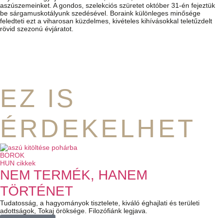
aszúszemeinket. A gondos, szelekciós szüretet október 31-én fejeztük
be sárgamuskotályunk szedésével. Boraink különleges minősége
feledteti ezt a viharosan küzdelmes, kivételes kihívásokkal teletűzdelt
rövid szezonú évjáratot.
EZ IS
ÉRDEKELHET
BOROK
HUN cikkek
NEM TERMÉK, HANEM
TÖRTÉNET
Tudatosság, a hagyományok tisztelete, kiváló éghajlati és területi
adottságok, Tokaj öröksége. Filozófiánk legjava.