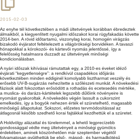
2015-02-03
Az enyhe tél következtében a mádi ültetvények korábban ébredeztek
álmaikból, a kiegyenlített nyugalmi időszakot korai rügyfakadás követte
2014-ben. A rövid időtartamú, viszonylag korai, homogén virágzás
bizakodó évjáratot feltételezett a világörökségi borvidéken. A tavaszi
hónapokkal a kórokozói- és kártevői nyomás jelentőssé, így a
felelősség hatalmasra duzzadt az ültetvények minőségi
kondicionálásban.
A nyári időszak kihívásai rámutattak egy, a 2010-es éveket idéző
évjárati “kegyetlenségre”: a rendkívül csapadékos időjárás
következtében minden eddiginél komolyabb lisztharmat veszély és
erősebb UV-B-sugárzás nehezítette a szőlészeti munkát. A növekedési
fázisok alatt fokozottan erősödött a rothadás és ecetesedés mértéke,
a muslica- és darázs-kártételek legszebb dűlőink növényeire is
nyomást gyakoroltak. A növekedés végén lassult a cukorszint
emelkedés, így a bogyók nehezen érték el szüretelhető, magasabb
minőségű állapotukat. Sokszori, előzetes tervmódosítással az
átlagosnál később szedhető korai fajtákkal kezdhettük el a szüretet.
A Holdvölgy alázattal és türelemmel, a lehető legprecízebb
gondossággal védte meg ültetvényeit a minőségi gyümölcs
érdekében, aminek köszönhetően már szeptember végétől
folyamatosan gyűjthettük be első-, másod-, és harmadkötésű