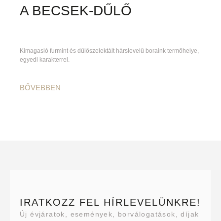
A BECSEK-DŰLŐ
Kimagasló furmint és dűlőszelektált hárslevelű boraink termőhelye,
egyedi karakterrel.
BŐVEBBEN
IRATKOZZ FEL HÍRLEVELÜNKRE!
Új évjáratok, események, borválogatások, díjak