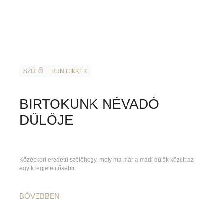
SZŐLŐ
HUN CIKKEK
BIRTOKUNK NÉVADÓ
DŰLŐJE
Középkori eredetű szőlőhegy, mely ma már a mádi dűlők között az
egyik legjelentősebb.
BŐVEBBEN