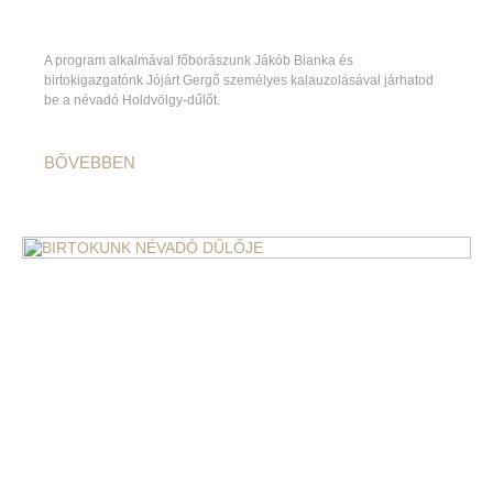
A program alkalmával főborászunk Jákób Bianka és
birtokigazgatónk Jójárt Gergő személyes kalauzolásával járhatod
be a névadó Holdvölgy-dűlőt.
BŐVEBBEN