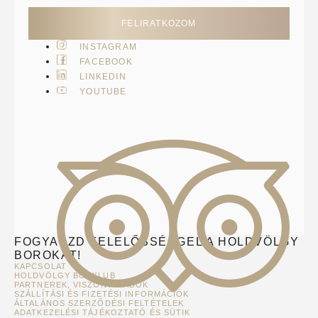
FELIRATKOZOM
INSTAGRAM
FACEBOOK
LINKEDIN
YOUTUBE
FOGYASZD FELELŐSSÉGGEL A HOLDVÖLGY
BOROKAT!
KAPCSOLAT
HOLDVÖLGY BORKLUB
PARTNEREK, VISZONTELADÓK
SZÁLLÍTÁSI ÉS FIZETÉSI INFORMÁCIÓK
ÁLTALÁNOS SZERZŐDÉSI FELTÉTELEK
ADATKEZELÉSI TÁJÉKOZTATÓ ÉS SÜTIK