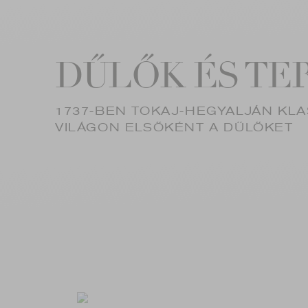
DŰLŐK ÉS TE
1737-BEN TOKAJ-HEGYALJÁN KLA
VILÁGON ELSŐKÉNT A DŰLŐKET