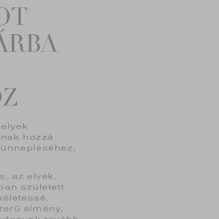
OT
ÁRBA
OZ
melyek
ulnak hozzá
 ünnepléséhez,
s, az elvek,
ban született.
kéletessé,
zerű élmény,