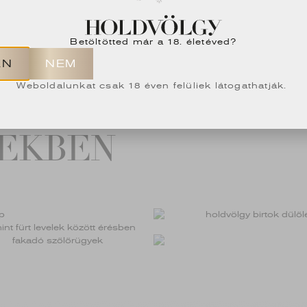
Betöltötted már a 18. életéved?
EN
NEM
Weboldalunkat csak 18 éven felüliek látogathatják.
PEKBEN