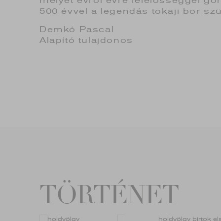
melyet évről évre felelősséggel g
500 évvel a legendás tokaji bor szü
Demkó Pascal
Alapító tulajdonos
TÖRTÉNET