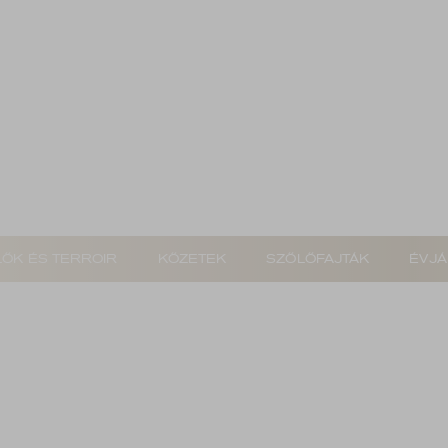
E
T
ŐK ÉS TERROIR
KŐZETEK
SZŐLŐFAJTÁK
ÉVJÁ