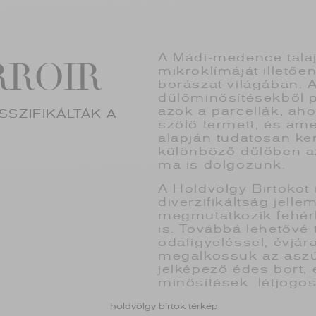
A Mádi-medence talajt
RROIR
mikroklímáját illetően
borászat világában. 
dűlőminősítésekből p
azok a parcellák, ahol
SSZIFIKÁLTÁK A
szőlő termett, és ame
alapján tudatosan ke
különböző dűlőben az
ma is dolgozunk.
A Holdvölgy Birtokot 
diverzifikáltság jell
megmutatkozik fehér
is. Továbbá lehetővé 
odafigyeléssel, évjár
megalkossuk az aszút
jelképező édes bort, 
minősítések létjogos