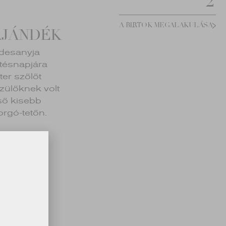
2
A BIRTOK MEGALAKULÁSA
AJÁNDÉK
édesanyja
etésnapjára
er szőlőt
zülőknek volt
lső kisebb
orgó-tetőn.