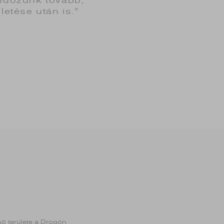
ondozunk tovább,
letése után is.”