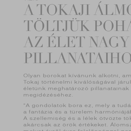
A TOKAJI ÁLM
TÖLTJÜK POH
AZ ÉLET NAGY
PILLANATAIH
Olyan borokat kívánunk alkotni, a
Tokaj történelmi kiválóságával jár
életünk meghatározó pillanatainak
megidézéséhez.
“A gondolatok bora ez, mely a tudá
a fantázia és a türelem harmóniájá
A szellemiség és a lélek ötvözte tö
akárcsak az örök értékeket. Áloms