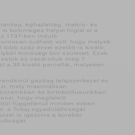
anilag, éghajlatilag, makro- és
 is különleges helyet foglal el a
Az 1737-ben induló
ontosan tudható volt, hogy melyek
 több száz évvel ezelőtt is kiváló
lyből minőségi bor született. Ezek
restük és vásároltuk meg 7
t a 30 kiváló parcellát, melyeken
rendkívül gazdag talajszerkezet és
emzi, mely maximálisan
borainkban és birtokstílusunkban
teszi, hogy megfelelő
attól függetlenül minden évben
, a Tokaj egyedülállóságát
ezzel is igazolva a korábbi
ultságát.