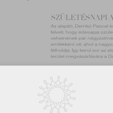
SZÜLETÉSNAPI 
Az alapító, Demkó Pascal 
felveti, hogy édesapja szül
vehetnének pár négyzetmét
emlékként ott, ahol a nagys
félholdja. Így kerül sor az e
terület megvásárlására a D