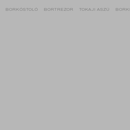
BORKÓSTOLÓ
BORTREZOR
TOKAJI ASZÚ
BORK
A BIRT