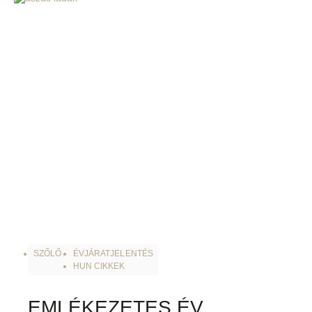
SZŐLŐ
ÉVJÁRATJELENTÉS
HUN CIKKEK
EMLÉKEZETES ÉV,