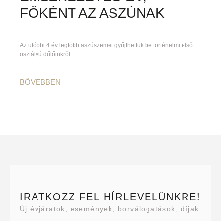
FŐKÉNT AZ ASZÚNAK
Az utóbbi 4 év legtöbb aszúszemét gyűjthettük be történelmi első
osztályú dűlőinkről.
BŐVEBBEN
IRATKOZZ FEL HÍRLEVELÜNKRE!
Új évjáratok, események, borválogatások, díjak