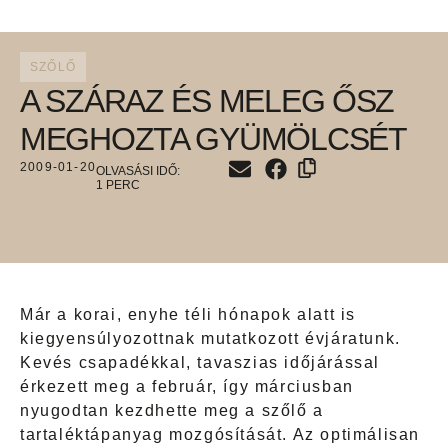
SZŐLŐ
A SZÁRAZ ÉS MELEG ŐSZ
MEGHOZTA GYÜMÖLCSÉT
2009-01-20
Már a korai, enyhe téli hónapok alatt is
kiegyensúlyozottnak mutatkozott évjáratunk.
Kevés csapadékkal, tavaszias időjárással
érkezett meg a február, így márciusban
nyugodtan kezdhette meg a szőlő a
tartaléktápanyag mozgósítását. Az optimálisan