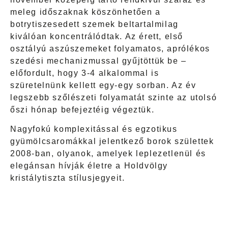
meleg időszaknak köszönhetően a
botrytiszesedett szemek beltartalmilag
kiválóan koncentrálódtak. Az érett, első
osztályú aszúszemeket folyamatos, aprólékos
szedési mechanizmussal gyűjtöttük be –
előfordult, hogy 3-4 alkalommal is
szüretelnünk kellett egy-egy sorban. Az év
legszebb szőlészeti folyamatát szinte az utolsó
őszi hónap befejeztéig végeztük.
Nagyfokú komplexitással és egzotikus
gyümölcsaromákkal jelentkező borok születtek
2008-ban, olyanok, amelyek leplezetlenül és
elegánsan hívják életre a Holdvölgy
kristálytiszta stílusjegyeit.