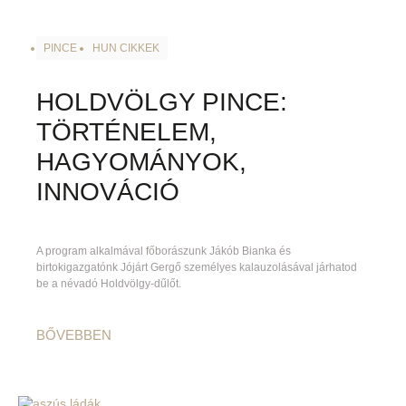
PINCE
HUN CIKKEK
HOLDVÖLGY PINCE:
TÖRTÉNELEM,
HAGYOMÁNYOK,
INNOVÁCIÓ
A program alkalmával főborászunk Jákób Bianka és
birtokigazgatónk Jójárt Gergő személyes kalauzolásával járhatod
be a névadó Holdvölgy-dűlőt.
BŐVEBBEN