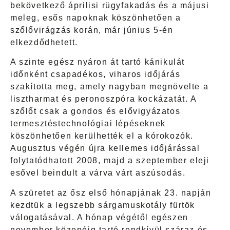
bekövetkező áprilisi rügyfakadás és a májusi
meleg, esős napoknak köszönhetően a
szőlővirágzás korán, már június 5-én
elkezdődhetett.
A szinte egész nyáron át tartó kánikulát
időnként csapadékos, viharos időjárás
szakította meg, amely nagyban megnövelte a
lisztharmat és peronoszpóra kockázatát. A
szőlőt csak a gondos és elővigyázatos
termesztéstechnológiai lépéseknek
köszönhetően kerülhették el a kórokozók.
Augusztus végén újra kellemes időjárással
folytatódhatott 2008, majd a szeptember eleji
esővel beindult a várva várt aszúsodás.
A szüretet az ősz első hónapjának 23. napján
kezdtük a legszebb sárgamuskotály fürtök
válogatásával. A hónap végétől egészen
november közepéig tartó rendkívül száraz és