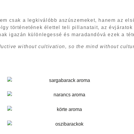
m csak a legkiválóbb aszúszemeket, hanem az első o
gy történetének élettel teli pillanatait, az évjárato
lnak igazán különlegessé és maradandóvá ezek a tét
ductive without cultivation, so the mind without cul