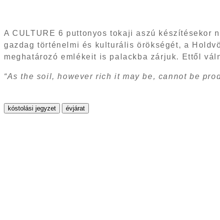
A CULTURE 6 puttonyos tokaji aszú készítésekor ne
gazdag történelmi és kulturális örökségét, a Holdvöl
meghatározó emlékeit is palackba zárjuk. Ettől vá
“As the soil, however rich it may be, cannot be pro
kóstolási jegyzet
évjárat