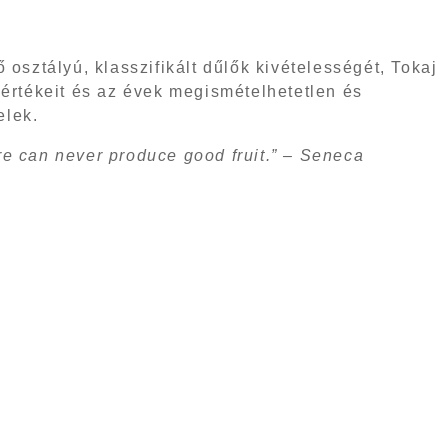
sztályú, klasszifikált dűlők kivételességét, Tokaj
k értékeit és az évek megismételhetetlen és
elek.
ture can never produce good fruit.” – Seneca