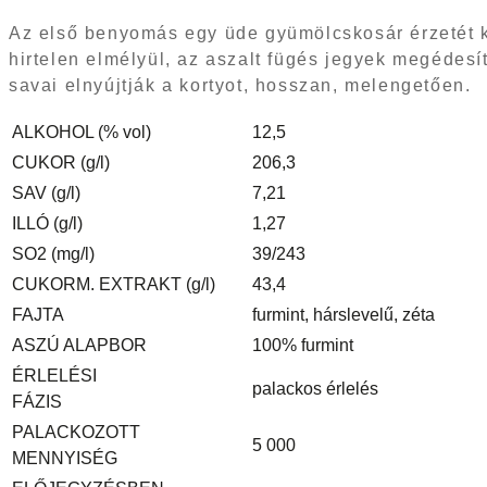
Az első benyomás egy üde gyümölcskosár érzetét kel
hirtelen elmélyül, az aszalt fügés jegyek megédesít
savai elnyújtják a kortyot, hosszan, melengetően.
ALKOHOL (% vol)
12,5
CUKOR (g/l)
206,3
SAV (g/l)
7,21
ILLÓ (g/l)
1,27
SO2 (mg/l)
39/243
CUKORM. EXTRAKT (g/l)
43,4
FAJTA
furmint, hárslevelű, zéta
ASZÚ ALAPBOR
100% furmint
ÉRLELÉSI
palackos érlelés
FÁZIS
PALACKOZOTT
5 000
MENNYISÉG