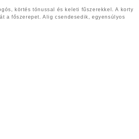
ós, körtés tónussal és keleti fűszerekkel. A korty
i át a főszerepet. Alig csendesedik, egyensúlyos