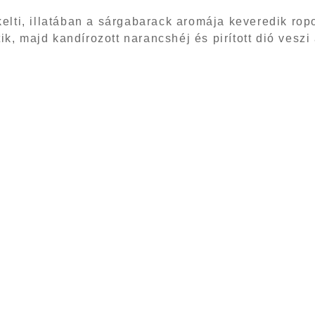
ti, illatában a sárgabarack aromája keveredik ropog
ik, majd kandírozott narancshéj és pirított dió vesz