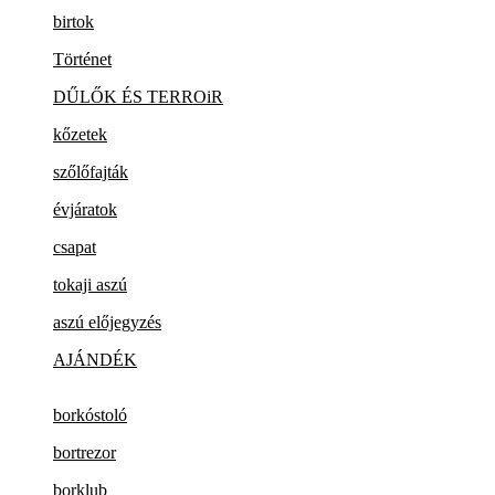
birtok
Történet
DŰLŐK ÉS TERROiR
kőzetek
szőlőfajták
évjáratok
csapat
tokaji aszú
aszú előjegyzés
AJÁNDÉK
borkóstoló
bortrezor
borklub