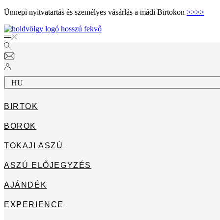
Ugrás
Ünnepi nyitvatartás és személyes vásárlás a mádi Birtokon
>>>>
a
tartalomhoz
HU
BIRTOK
BOROK
TOKAJI ASZÚ
ASZÚ ELŐJEGYZÉS
AJÁNDÉK
EXPERIENCE